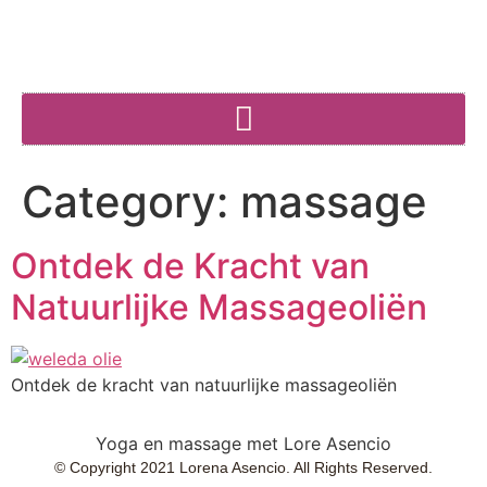
Category:
massage
Ontdek de Kracht van
Natuurlijke Massageoliën
Ontdek de kracht van natuurlijke massageoliën
Yoga en massage met Lore Asencio
© Copyright 2021 Lorena Asencio. All Rights Reserved.