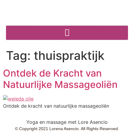
Tag:
thuispraktijk
Ontdek de Kracht van
Natuurlijke Massageoliën
Ontdek de kracht van natuurlijke massageoliën
Yoga en massage met Lore Asencio
© Copyright 2021 Lorena Asencio. All Rights Reserved.